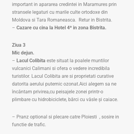
important in apararea credintei in Maramures prin
stransele legaturi cu marile culte ortodoxe din
Moldova si Tara Romaneasca. Retur in Bistrita.
–
Cazare cu cina la Hotel 4* in zona Bistrita.
Ziua 3
Mic dejun.
–
Lacul Colibita
este situat la poalele muntilor
vulcanici Calimani si ofera o vedere incredibila
turistilor. Lacul Colibita are si proprietati curative
datorita aerului puternic ozonat.Aici alegem sa ne
încântam privirea,cu peisajele zonei printr-o
plimbare cu hidrobiciclete, bărci cu vâsle şi caiace.
– Pranz optional si plecare catre Ploiesti , sosire in
functie de trafic.