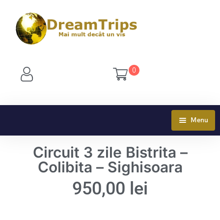
0
Menu
OFERTE TURISM
Circuit 3 zile Bistrita –
Colibita – Sighisoara
EXCURSII
950,00
lei
TURISM SCOLAR
EXCURSII BULGARIA
VACANTE DE NEUITAT
EXCURSII DELTA DUNARII
TABARA DE VARA