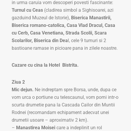
in urma caruia vom descoperi povesti fascinante:
Turnul cu Ceas
(cladirea simbol a Sighisoarei, azi
gazduind Muzeul de Istorie),
Biserica Manastirii,
Biserica romano-catolica, Casa Vlad Dracul, Casa
cu Cerb, Casa Venetiana, Strada Scolii, Scara
Scolarilor, Biserica din Dea
l, cele 9 turnuri si 2
bastioane ramase in picioare pana in zilele noastre.
Cazare cu cina la Hotel Bistrita.
Ziua 2
Mic dejun.
Ne indreptam spre Borsa, unde, dupa ce
vom urca o portiune cu telescaunul, vom porni intr-o
scurta drumetie pana la Cascada Cailor din Muntii
Rodnei (recomandam echipament adecvat unei
drumetii usoare – aproximativ 2 km).
–
Manastirea Moisei
care a indeplinit un rol