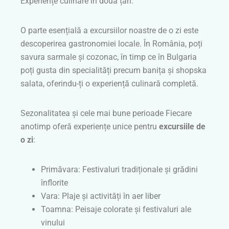
Experiențe culinare în două țări.
O parte esențială a excursiilor noastre de o zi este
descoperirea gastronomiei locale. În România, poți
savura sarmale și cozonac, în timp ce în Bulgaria
poți gusta din specialități precum banița și shopska
salata, oferindu-ți o experiență culinară completă.
Sezonalitatea și cele mai bune perioade Fiecare
anotimp oferă experiențe unice pentru
excursiile de
o zi
:
Primăvara: Festivaluri tradiționale și grădini
înflorite
Vara: Plaje și activități în aer liber
Toamna: Peisaje colorate și festivaluri ale
vinului