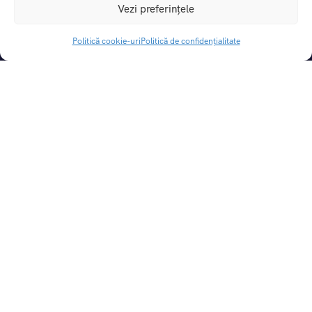
Vezi preferințele
CUI:
49414862 |
Nr. Reg. Com.:
J29/115/2024
Licenta de turism:
3031/31.05.2024
Politică cookie-uri
Politică de confidențialitate
Polita de asigurare:
If-i 5007, valabil pana la 20.04.2027
Cont Lei:
RO06BTRLRONCRT0CQ1927801
Banca:
Banca Transilvania
Oferte și Servicii
Excursii de o zi
Excursii scolare cu DreamTrip – Educație prin Călătorie
Link-uri Utile