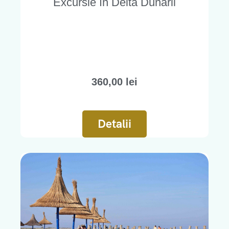
Excursie în Delta Dunării
360,00
lei
Detalii