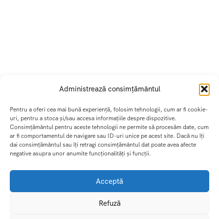
Administrează consimțământul
Pentru a oferi cea mai bună experiență, folosim tehnologii, cum ar fi cookie-
uri, pentru a stoca și/sau accesa informațiile despre dispozitive.
Consimțământul pentru aceste tehnologii ne permite să procesăm date, cum
ar fi comportamentul de navigare sau ID-uri unice pe acest site. Dacă nu îți
dai consimțământul sau îți retragi consimțământul dat poate avea afecte
negative asupra unor anumite funcționalități și funcții.
Acceptă
Refuză
DREAM TRIPS SRL