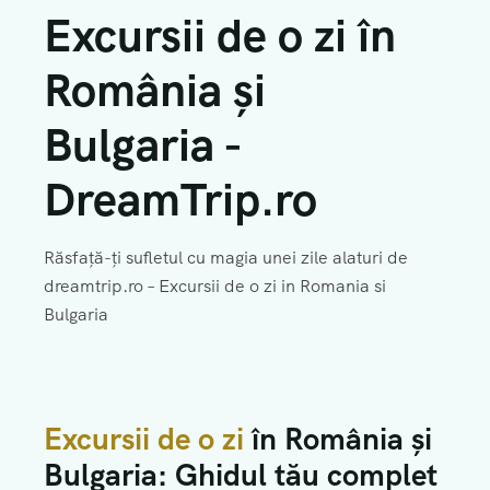
DESPRE NOI
EXCURSII GRECIA
EXCURSII SCOLARE
VACANTA ALBANIA
Excursii de o zi în
CERE OFERTA
EXCURSII ROMANIA
Vacante ALL INCLUSIVE
România și
EXCURSII TURCIA
VACANTA BULGARIA
Bulgaria -
VACANTA CROATIA
DreamTrip.ro
VACANTA GRECIA
VACANTA ROMANIA
Răsfață-ți sufletul cu magia unei zile alaturi de
dreamtrip.ro – Excursii de o zi in Romania si
VACANTA SKI
Bulgaria
VACANTA SPANIA
VACANTA TURCIA
Excursii de o zi
în România și
Bulgaria: Ghidul tău complet