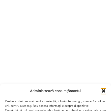
Administrează consimțământul
Pentru a oferi cea mai bună experiență, folosim tehnologii, cum ar fi cookie-
uri, pentru a stoca și/sau accesa informațiile despre dispozitive.
Consimțământul pentru aceste tehnologii ne permite să procesăm date, cum