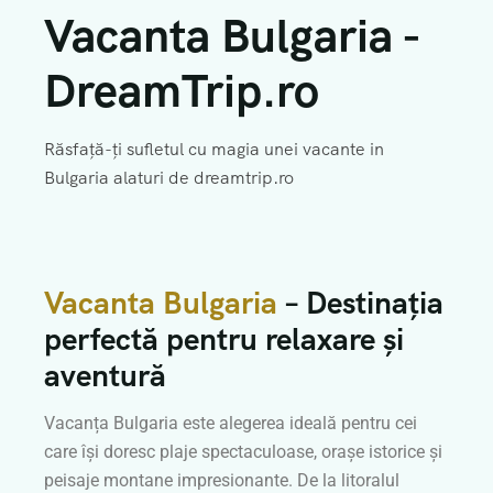
DESPRE NOI
EXCURSII GRECIA
EXCURSII SCOLARE
VACANTA ALBANIA
Vacanta Bulgaria -
CERE OFERTA
EXCURSII ROMANIA
Vacante ALL INCLUSIVE
DreamTrip.ro
EXCURSII TURCIA
VACANTA BULGARIA
Răsfață-ți sufletul cu magia unei vacante in
VACANTA CROATIA
Bulgaria alaturi de dreamtrip.ro
VACANTA GRECIA
VACANTA ROMANIA
Vacanta Bulgaria
– Destinația
VACANTA SKI
perfectă pentru relaxare și
VACANTA SPANIA
aventură
VACANTA TURCIA
Vacanța Bulgaria este alegerea ideală pentru cei
care își doresc plaje spectaculoase, orașe istorice și
peisaje montane impresionante. De la litoralul