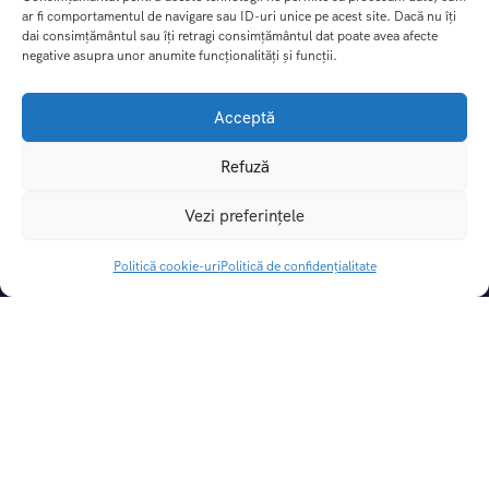
ar fi comportamentul de navigare sau ID-uri unice pe acest site. Dacă nu îți
dai consimțământul sau îți retragi consimțământul dat poate avea afecte
negative asupra unor anumite funcționalități și funcții.
Acceptă
Refuză
DREAM TRIPS SRL
Vezi preferințele
CUI:
49414862 |
Nr. Reg. Com.:
J29/115/2024
Licenta de turism:
3031/31.05.2024
Politică cookie-uri
Politică de confidențialitate
Polita de asigurare:
If-i 5007, valabil pana la 20.04.2027
Cont Lei:
RO06BTRLRONCRT0CQ1927801
Banca:
Banca Transilvania
Oferte și Servicii