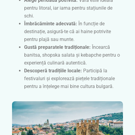
Alege perioada potrivită:
Vara este ideală
pentru litoral, iar iarna pentru stațiunile de
schi.
Îmbrăcăminte adecvată:
În funcție de
destinație, asigură-te că ai haine potrivite
pentru plajă sau munte.
Gustă preparatele tradiționale:
Încearcă
banitsa, shopska salata și kebapche pentru o
experiență culinară autentică.
Descoperă tradițiile locale:
Participă la
festivaluri și explorează piețele tradiționale
pentru a înțelege mai bine cultura bulgară.