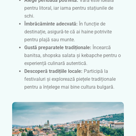
Alege perioada potrivită:
Vara este ideală
pentru litoral, iar iarna pentru stațiunile de
schi.
Îmbrăcăminte adecvată:
În funcție de
destinație, asigură-te că ai haine potrivite
pentru plajă sau munte.
Gustă preparatele tradiționale:
Încearcă
banitsa, shopska salata și kebapche pentru o
experiență culinară autentică.
Descoperă tradițiile locale:
Participă la
festivaluri și explorează piețele tradiționale
pentru a înțelege mai bine cultura bulgară.