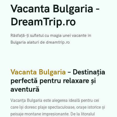
DESPRE NOI
EXCURSII GRECIA
EXCURSII SCOLARE
VACANTA ALBANIA
Vacanta Bulgaria -
CERE OFERTA
EXCURSII ROMANIA
Vacante ALL INCLUSIVE
DreamTrip.ro
EXCURSII TURCIA
VACANTA BULGARIA
Răsfață-ți sufletul cu magia unei vacante in
VACANTA CROATIA
Bulgaria alaturi de dreamtrip.ro
VACANTA GRECIA
VACANTA ROMANIA
Vacanta Bulgaria
– Destinația
VACANTA SKI
perfectă pentru relaxare și
VACANTA SPANIA
aventură
VACANTA TURCIA
Vacanța Bulgaria este alegerea ideală pentru cei
care își doresc plaje spectaculoase, orașe istorice și
peisaje montane impresionante. De la litoralul