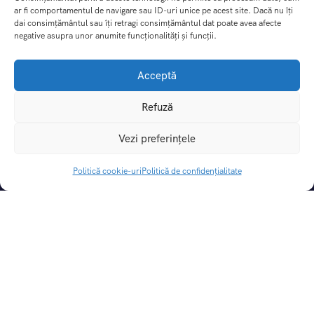
ar fi comportamentul de navigare sau ID-uri unice pe acest site. Dacă nu îți
dai consimțământul sau îți retragi consimțământul dat poate avea afecte
negative asupra unor anumite funcționalități și funcții.
Acceptă
Refuză
DREAM TRIPS SRL
Vezi preferințele
CUI:
49414862 |
Nr. Reg. Com.:
J29/115/2024
Licenta de turism:
3031/31.05.2024
Politică cookie-uri
Politică de confidențialitate
Polita de asigurare:
If-i 5007, valabil pana la 20.04.2027
Cont Lei:
RO06BTRLRONCRT0CQ1927801
Banca:
Banca Transilvania
Oferte și Servicii