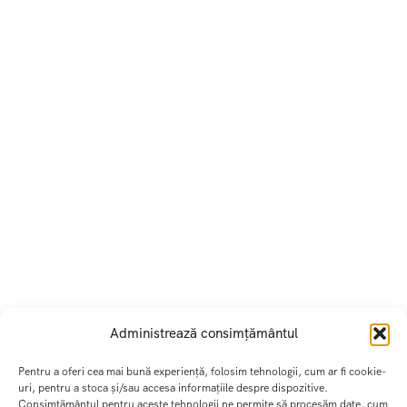
Administrează consimțământul
Pentru a oferi cea mai bună experiență, folosim tehnologii, cum ar fi cookie-
uri, pentru a stoca și/sau accesa informațiile despre dispozitive.
Consimțământul pentru aceste tehnologii ne permite să procesăm date, cum