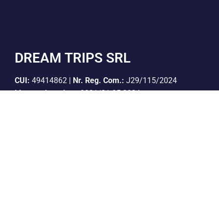
DREAM TRIPS SRL
CUI:
49414862 |
Nr. Reg. Com.:
J29/115/2024
Licenta de turism:
3031/31.05.2024
Polita de asigurare:
If-i 5007, valabil pana la
20.04.2027
Cont Lei:
RO06BTRLRONCRT0CQ1927801
Banca:
Banca Transilvania