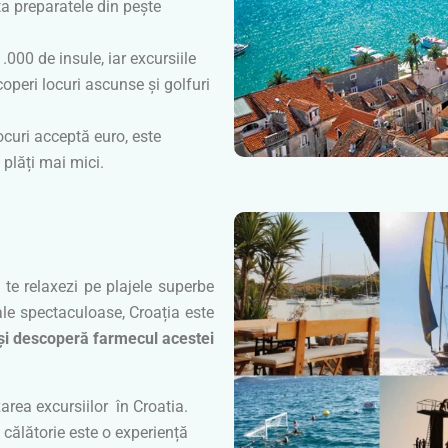
ta preparatele din pește
.000 de insule, iar excursiile
operi locuri ascunse și golfuri
ocuri acceptă euro, este
plăți mai mici.
!
ă te relaxezi pe plajele superbe
rale spectaculoase, Croația este
 și descoperă farmecul acestei
rea excursiilor în Croatia.
 călătorie este o experiență