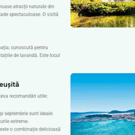
moase atracții naturale din
scade spectaculoase. O vizită
oația, cunoscută pentru
tațiile de lavandă. Este locul
eușită
teva recomandări utile:
și septembrie sunt ideale
urile extreme.
este o combinație delicioasă