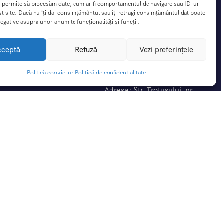
e permite să procesăm date, cum ar fi comportamentul de navigare sau ID-uri
st site. Dacă nu îți dai consimțământul sau îți retragi consimțământul dat poate
egative asupra unor anumite funcționalități și funcții.
cceptă
Refuză
Vezi preferințele
Contact
Politică cookie-uri
Politică de confidențialitate
Adresa: Str. Trotusului, nr
5A,Blejoi, judet Prahova
nte
0792.742.026
0723.850.187
iții
idențialitate
office@dreamtrip.ro
rezervari@dreamptrip.ro
-uri (UE)