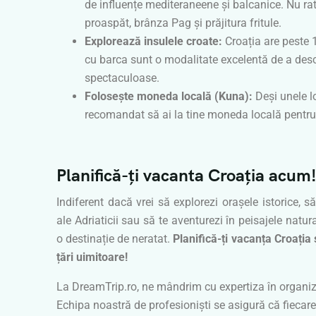
de influențe mediteraneene și balcanice. Nu ra
proaspăt, brânza Pag și prăjitura fritule.
Explorează insulele croate:
Croația are peste 1
cu barca sunt o modalitate excelentă de a desc
spectaculoase.
Folosește moneda locală (Kuna):
Deși unele l
recomandat să ai la tine moneda locală pentru 
Planifică-ți vacanta Croația acum
Indiferent dacă vrei să explorezi orașele istorice, s
ale Adriaticii sau să te aventurezi în peisajele natu
o destinație de neratat.
Planifică-ți vacanța Croația
țări uimitoare!
La DreamTrip.ro, ne mândrim cu expertiza în organiza
Echipa noastră de profesioniști se asigură că fiecare