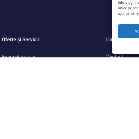
tehnologii n
unice pe ace
avea afecte n
A
Oferte și Servicii
Link-uri Utile
Excursii de o zi
Contact
Excursii scolare cu DreamTrip – Educație prin
Înrebări frecve
Călătorie
Despre noi
Termeni și cond
Politică de conf
Politică cookie
ANPC