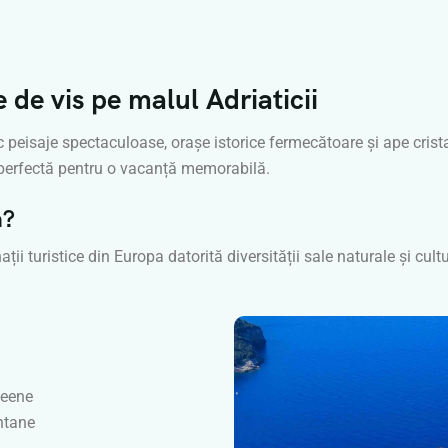
 de vis pe malul Adriaticii
c peisaje spectaculoase, orașe istorice fermecătoare și ape crista
e perfectă pentru o vacanță memorabilă.
a?
ii turistice din Europa datorită diversității sale naturale și cult
neene
ntane