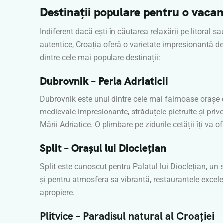
Destinații populare pentru o vaca
Indiferent dacă ești în căutarea relaxării pe litoral s
autentice, Croația oferă o varietate impresionantă de 
dintre cele mai populare destinații:
Dubrovnik – Perla Adriaticii
Dubrovnik este unul dintre cele mai faimoase orașe di
medievale impresionante, străduțele pietruite și priv
Mării Adriatice. O plimbare pe zidurile cetății îți va 
Split – Orașul lui Dioclețian
Split este cunoscut pentru Palatul lui Dioclețian, u
și pentru atmosfera sa vibrantă, restaurantele excele
apropiere.
Plitvice – Paradisul natural al Croației