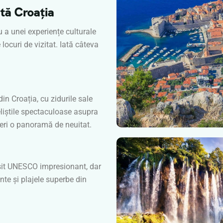
ntă Croația
au a unei experiențe culturale
locuri de vizitat. Iată câteva
n Croația, cu zidurile sale
eliștile spectaculoase asupra
oferi o panoramă de neuitat.
n sit UNESCO impresionant, dar
nte și plajele superbe din