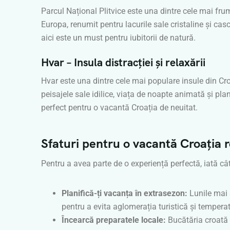
Parcul Național Plitvice este una dintre cele mai fru
Europa, renumit pentru lacurile sale cristaline și ca
aici este un must pentru iubitorii de natură.
Hvar – Insula distracției și relaxării
Hvar este una dintre cele mai populare insule din Cr
peisajele sale idilice, viața de noapte animată și plan
perfect pentru o vacantă Croația de neuitat.
Sfaturi pentru o vacantă Croația r
Pentru a avea parte de o experiență perfectă, iată câ
Planifică-ți vacanța în extrasezon:
Lunile mai 
pentru a evita aglomerația turistică și temperat
Încearcă preparatele locale:
Bucătăria croată 