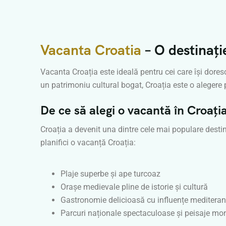
Vacanta Croatia
– O destinație
Vacanta Croația este ideală pentru cei care își dores
un patrimoniu cultural bogat, Croația este o aleger
De ce să alegi o vacantă în Croați
Croația a devenit una dintre cele mai populare destinaț
planifici o vacanță Croația:
Plaje superbe și ape turcoaz
Orașe medievale pline de istorie și cultură
Gastronomie delicioasă cu influențe meditera
Parcuri naționale spectaculoase și peisaje mo