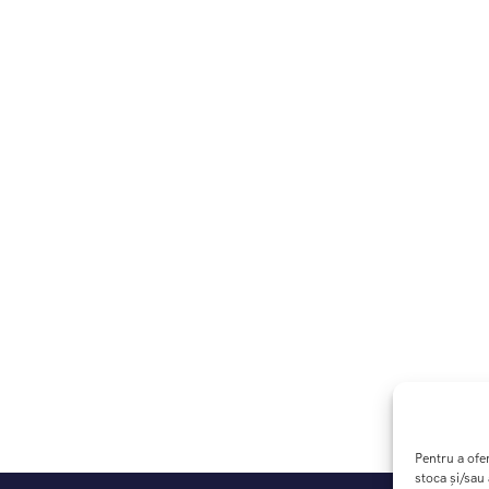
Pentru a ofe
stoca și/sau