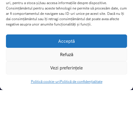
uri, pentru a stoca și/sau accesa informațiile despre dispozitive.
Consimțământul pentru aceste tehnologii ne permite să procesăm date, cum
ar fi comportamentul de navigare sau ID-uri unice pe acest site. Dacă nu îți
dai consimțământul sau îți retragi consimțământul dat poate avea afecte
negative asupra unor anumite funcționalități și funcții.
Acceptă
Refuză
DREAM TRIPS SRL
Vezi preferințele
CUI:
49414862 |
Nr. Reg. Com.:
J29/115/2024
Licenta de turism:
3031/31.05.2024
Politică cookie-uri
Politică de confidențialitate
Polita de asigurare:
If-i 5007, valabil pana la 20.04.2027
Cont Lei:
RO06BTRLRONCRT0CQ1927801
Banca:
Banca Transilvania