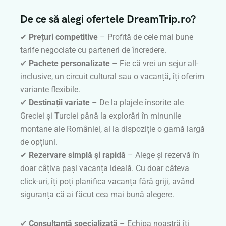
De ce să alegi ofertele DreamTrip.ro?
✔
Prețuri competitive
– Profită de cele mai bune
tarife negociate cu parteneri de încredere.
✔
Pachete personalizate
– Fie că vrei un sejur all-
inclusive, un circuit cultural sau o vacanță, îți oferim
variante flexibile.
✔
Destinații variate
– De la plajele însorite ale
Greciei și Turciei până la explorări în minunile
montane ale României, ai la dispoziție o gamă largă
de opțiuni.
✔
Rezervare simplă și rapidă
– Alege și rezervă în
doar câțiva pași vacanța ideală. Cu doar câteva
click-uri, îți poți planifica vacanța fără griji, având
siguranța că ai făcut cea mai bună alegere.
✔
Consultanță specializată
– Echipa noastră îți