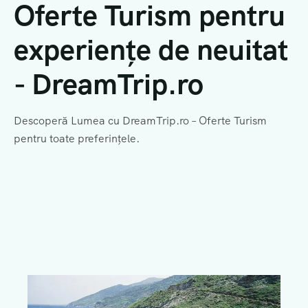
Oferte Turism pentru
DESPRE NOI
EXCURSII GRECIA
EXCURSII SCOLARE
VACANTA ALBANIA
experiențe de neuitat
CERE OFERTA
EXCURSII ROMANIA
Vacante ALL INCLUSIVE
EXCURSII TURCIA
VACANTA BULGARIA
- DreamTrip.ro
VACANTA CROATIA
Descoperă Lumea cu DreamTrip.ro – Oferte Turism
VACANTA GRECIA
pentru toate preferințele.
VACANTA ROMANIA
VACANTA SKI
VACANTA SPANIA
VACANTA TURCIA