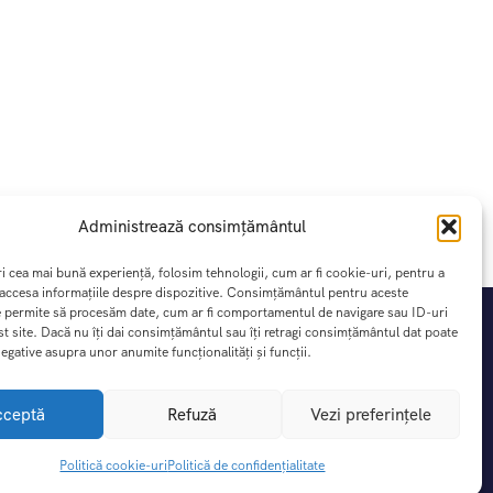
Administrează consimțământul
ri cea mai bună experiență, folosim tehnologii, cum ar fi cookie-uri, pentru a
 accesa informațiile despre dispozitive. Consimțământul pentru aceste
e permite să procesăm date, cum ar fi comportamentul de navigare sau ID-uri
st site. Dacă nu îți dai consimțământul sau îți retragi consimțământul dat poate
egative asupra unor anumite funcționalități și funcții.
cceptă
Refuză
Vezi preferințele
Contact
Politică cookie-uri
Politică de confidențialitate