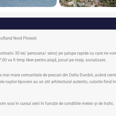
aufland Nord Ploiesti.
ximativ 30 lei/ persoana/ sens) pe șalupe rapide cu care ne vom 
0 va fi timp liber pentru plajă, jocuri pe nisip, socializare.
a mai mare comunitate de pescari din Delta Dunării, având centru
e rușilor-lipoveni au un stil arhitectural autentic, culorile fiind în
sosi în cursul serii în funcţie de conditiile meteo și de trafic.