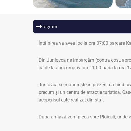
Program
Întâlnirea va avea loc la ora 07:00 parcare K
Din Jurilovca ne imbarcăm (contra cost, apro
că de la aproximativ ora 11:00 până la ora 17:0
Jurilovca se mândrește în prezent ca fiind ce
precum și un centru de atracție turistică. Casel
acoperișul este realizat din stuf.
Dupa amiază vom pleca spre Ploiesti, unde vom 