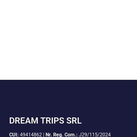
DREAM TRIPS SRL
CUI:
49414862 |
Nr. Reg. Com.:
J29/115/2024