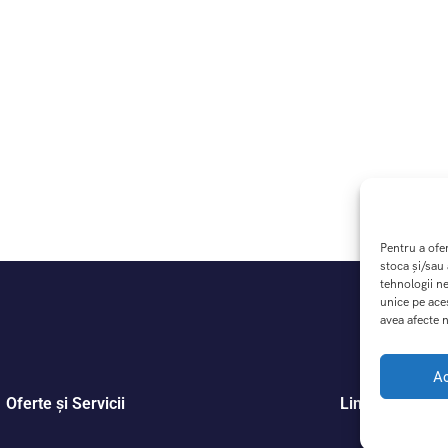
Pentru a ofe
stoca și/sau
tehnologii n
unice pe ace
avea afecte n
A
Oferte și Servicii
Link-uri Utile