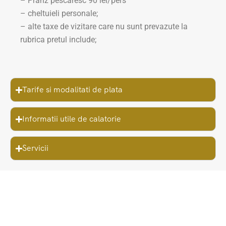
– Pranz pescaresc 90 lei/pers
– cheltuieli personale;
– alte taxe de vizitare care nu sunt prevazute la
rubrica pretul include;
Tarife si modalitati de plata
Informatii utile de calatorie
Servicii