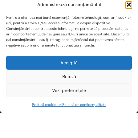
Administrează consimțământul
Pentru a oferi cea mai bună experiență, folosim tehnologii, cum ar fi cookie-
uri, pentru a stoca și/sau accesa informațiile despre dispozitive.
Consimțământul pentru aceste tehnologii ne permite să procesăm date, cum
ar fi comportamentul de navigare sau ID-uri unice pe acest site. Dacă nu îți
dai consimțământul sau îți retragi consimțământul dat poate avea afecte
negative asupra unor anumite funcționalități și funcții.
Acceptă
Refuză
DREAM TRIPS SRL
Vezi preferințele
CUI:
49414862 |
Nr. Reg. Com.:
J29/115/2024
Licenta de turism:
3031/31.05.2024
Politică cookie-uri
Politică de confidențialitate
Polita de asigurare:
If-i 5007, valabil pana la 20.04.2027
Cont Lei:
RO06BTRLRONCRT0CQ1927801
Banca:
Banca Transilvania