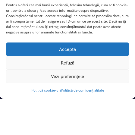
Pentru a oferi cea mai bună experiență, folosim tehnologii, cum ar fi cookie-
uri, pentru a stoca și/sau accesa informațiile despre dispozitive.
Consimțământul pentru aceste tehnologii ne permite să procesăm date, cum
ar fi comportamentul de navigare sau ID-uri unice pe acest site. Dacă nu îți
dai consimțământul sau îți retragi consimțământul dat poate avea afecte
negative asupra unor anumite funcționalități și funcții.
Acceptă
Refuză
DREAM TRIPS SRL
Vezi preferințele
CUI:
49414862 |
Nr. Reg. Com.:
J29/115/2024
Licenta de turism:
3031/31.05.2024
Politică cookie-uri
Politică de confidențialitate
Polita de asigurare:
If-i 5007, valabil pana la 20.04.2027
Cont Lei:
RO06BTRLRONCRT0CQ1927801
Banca:
Banca Transilvania