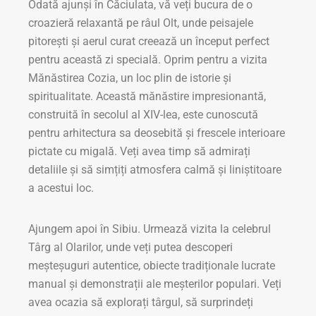
Odată ajunși în Căciulata, vă veți bucura de o
croazieră relaxantă pe râul Olt, unde peisajele
pitorești și aerul curat creează un început perfect
pentru această zi specială. Oprim pentru a vizita
Mănăstirea Cozia, un loc plin de istorie și
spiritualitate. Această mănăstire impresionantă,
construită în secolul al XIV-lea, este cunoscută
pentru arhitectura sa deosebită și frescele interioare
pictate cu migală. Veți avea timp să admirați
detaliile și să simțiți atmosfera calmă și liniștitoare
a acestui loc.
Ajungem apoi în Sibiu. Urmează vizita la celebrul
Târg al Olarilor, unde veți putea descoperi
meșteșuguri autentice, obiecte tradiționale lucrate
manual și demonstrații ale meșterilor populari. Veți
avea ocazia să explorați târgul, să surprindeți