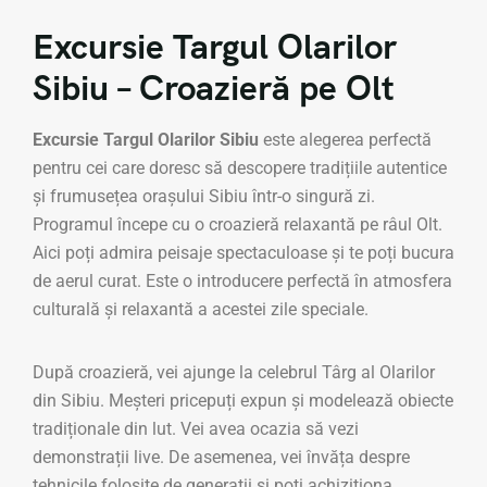
Excursie Targul Olarilor
Sibiu – Croazieră pe Olt
Excursie Targul Olarilor Sibiu
este alegerea perfectă
pentru cei care doresc să descopere tradițiile autentice
și frumusețea orașului Sibiu într-o singură zi.
Programul începe cu o croazieră relaxantă pe râul Olt.
Aici poți admira peisaje spectaculoase și te poți bucura
de aerul curat. Este o introducere perfectă în atmosfera
culturală și relaxantă a acestei zile speciale.
După croazieră, vei ajunge la celebrul Târg al Olarilor
din Sibiu. Meșteri pricepuți expun și modelează obiecte
tradiționale din lut. Vei avea ocazia să vezi
demonstrații live. De asemenea, vei învăța despre
tehnicile folosite de generații și poți achiziționa