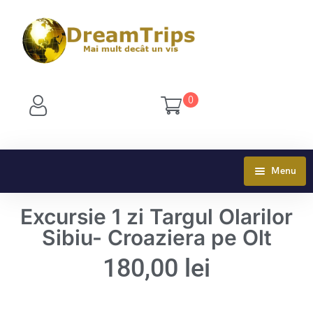
0
Menu
OFERTE TURISM
Excursie 1 zi Targul Olarilor
Sibiu- Croaziera pe Olt
EXCURSII
180,00
lei
TURISM SCOLAR
EXCURSII BULGARIA
VACANTE DE NEUITAT
EXCURSII DELTA DUNARII
TABARA DE VARA