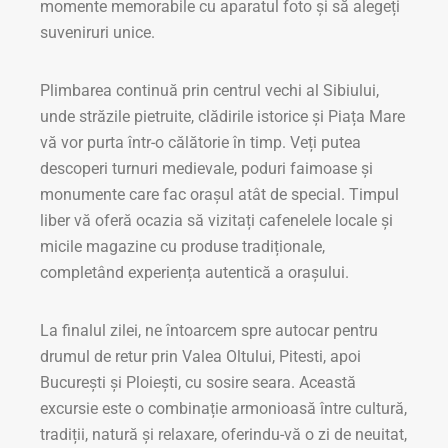
momente memorabile cu aparatul foto și să alegeți
suveniruri unice.
Plimbarea continuă prin centrul vechi al Sibiului,
unde străzile pietruite, clădirile istorice și Piața Mare
vă vor purta într-o călătorie în timp. Veți putea
descoperi turnuri medievale, poduri faimoase și
monumente care fac orașul atât de special. Timpul
liber vă oferă ocazia să vizitați cafenelele locale și
micile magazine cu produse tradiționale,
completând experiența autentică a orașului.
La finalul zilei, ne întoarcem spre autocar pentru
drumul de retur prin Valea Oltului, Pitesti, apoi
București și Ploiești, cu sosire seara. Această
excursie este o combinație armonioasă între cultură,
tradiții, natură și relaxare, oferindu-vă o zi de neuitat,