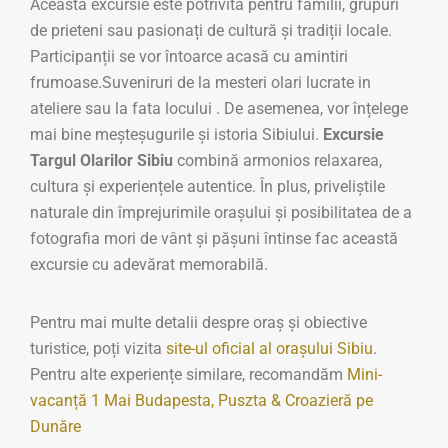
Această excursie este potrivită pentru familii, grupuri
de prieteni sau pasionați de cultură și tradiții locale.
Participanții se vor întoarce acasă cu amintiri
frumoase.Suveniruri de la mesteri olari lucrate in
ateliere sau la fata locului . De asemenea, vor înțelege
mai bine meșteșugurile și istoria Sibiului.
Excursie
Targul Olarilor Sibiu
combină armonios relaxarea,
cultura și experiențele autentice. În plus, priveliștile
naturale din împrejurimile orașului și posibilitatea de a
fotografia mori de vânt și pășuni întinse fac această
excursie cu adevărat memorabilă.
Pentru mai multe detalii despre oraș și obiective
turistice, poți vizita
site-ul oficial al orașului Sibiu
.
Pentru alte experiențe similare, recomandăm
Mini-
vacanță 1 Mai Budapesta, Puszta & Croazieră pe
Dunăre