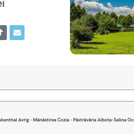
ei
rukenthal Avrig - Mănăstirea Cozia - Păstrăvăria Albota-Salina O