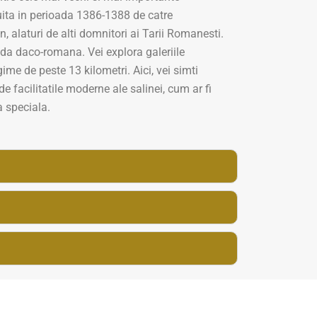
ruita in perioada 1386-1388 de catre
n, alaturi de alti domnitori ai Tarii Romanesti.
ada daco-romana. Vei explora galeriile
me de peste 13 kilometri. Aici, vei simti
 de facilitatile moderne ale salinei, cum ar fi
a speciala.