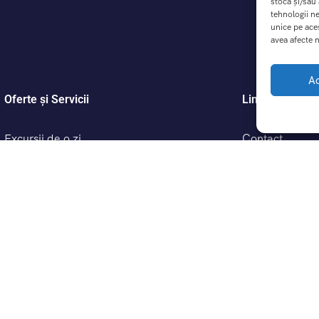
stoca și/sau
tehnologii n
unice pe ace
avea afecte n
A
Oferte și Servicii
Link-uri Utile
Excursii de o zi
Contact
Excursii scolare cu DreamTrip – Educație prin
Înrebări frecve
Călătorie
Despre noi
Termeni și cond
Politică de conf
Politică cookie
ANPC