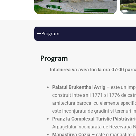
Program
Program
Întâlnirea va avea loc la ora 07:00 parca
Palatul Brukenthal Avrig –
este un impo
construit intre anii 1771 si 1776 de ca
arhitectura baroca, cu elemente specific
este inconjurata de gradini si terenuri in
Pranz la Complexul Turistic Păstrăvări
Arpășelului înconjurată de Rezervația 
Manastirea Cozia –
este o manastire o