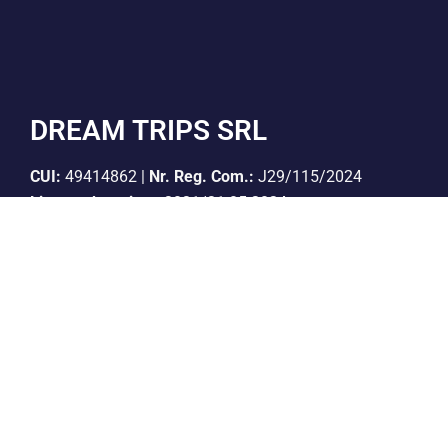
DREAM TRIPS SRL
CUI:
49414862 |
Nr. Reg. Com.:
J29/115/2024
Licenta de turism:
3031/31.05.2024
Polita de asigurare:
If-i 5007, valabil pana la
20.04.2027
Cont Lei:
RO06BTRLRONCRT0CQ1927801
Banca:
Banca Transilvania