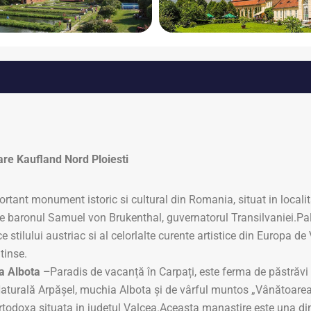
re Kaufland Nord Ploiesti
rtant monument istoric si cultural din Romania, situat in localita
tre baronul Samuel von Brukenthal, guvernatorul Transilvaniei.P
e stilului austriac si al celorlalte curente artistice din Europa d
tinse.
a Albota –
Paradis de vacanță în Carpați, este ferma de păstrăvi 
Naturală Arpășel, muchia Albota și de vârful muntos „Vânătoare
rtodoxa situata in judetul Valcea.Aceasta manastire este una din