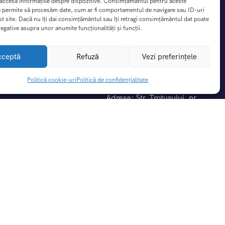
 accesa informațiile despre dispozitive. Consimțământul pentru aceste
e permite să procesăm date, cum ar fi comportamentul de navigare sau ID-uri
st site. Dacă nu îți dai consimțământul sau îți retragi consimțământul dat poate
egative asupra unor anumite funcționalități și funcții.
cceptă
Refuză
Vezi preferințele
Contact
Politică cookie-uri
Politică de confidențialitate
Adresa: Str. Trotusului, nr
5A,Blejoi, judet Prahova
nte
0792.742.026
0723.850.187
iții
idențialitate
office@dreamtrip.ro
rezervari@dreamptrip.ro
-uri (UE)