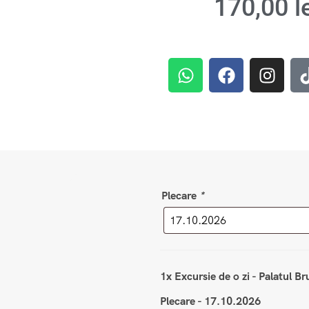
170,00
l
Plecare
*
1x
Excursie de o zi - Palatul B
Plecare
-
17.10.2026