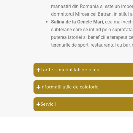
manastiri din Romania si este un import
domnitorul Mircea cel Batran, in stilul a
Salina de la Ocnele Mari
, cea mai vech
subterane care se intind pe o suprafata 
puterea istoriei si beneficiile terapeutic
terenurile de sport, restaurantul cu bar
Tarife si modalitati de plata
Informatii utile de calatorie
Servicii