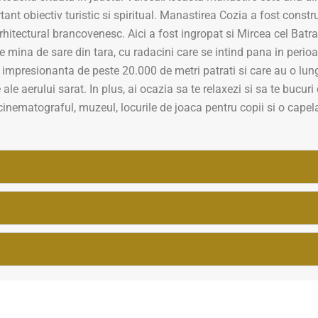
ant obiectiv turistic si spiritual. Manastirea Cozia a fost const
rhitectural brancovenesc. Aici a fost ingropat si Mircea cel Batra
e mina de sare din tara, cu radacini care se intind pana in perio
impresionanta de peste 20.000 de metri patrati si care au o lungi
e ale aerului sarat. In plus, ai ocazia sa te relaxezi si sa te bucuri
, cinematograful, muzeul, locurile de joaca pentru copii si o capel