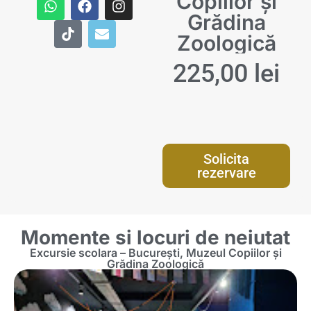
Copiilor și
DESPRE NOI
EXCURSII GRECIA
EXCURSII SCOLARE
VACANTA ALBANIA
Grădina
Zoologică
CERE OFERTA
EXCURSII ROMANIA
Vacante ALL INCLUSIVE
225,00
lei
EXCURSII TURCIA
VACANTA BULGARIA
VACANTA CROATIA
VACANTA GRECIA
Solicita
VACANTA ROMANIA
rezervare
VACANTA SKI
VACANTA SPANIA
Momente si locuri de neiutat
VACANTA TURCIA
Excursie scolara – București, Muzeul Copiilor și
Grădina Zoologică