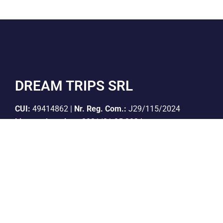
DREAM TRIPS SRL
CUI:
49414862 |
Nr. Reg. Com.:
J29/115/2024
Licenta de turism:
3031/31.05.2024
Polita de asigurare:
If-i 5007, valabil pana la
20.04.2027
Cont Lei:
RO06BTRLRONCRT0CQ1927801
Banca:
Banca Transilvania