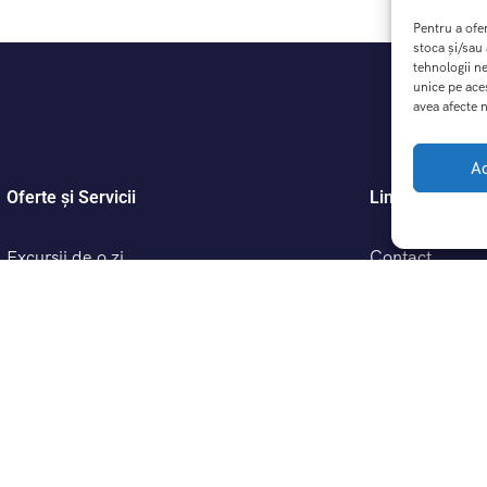
Pentru a ofe
stoca și/sau
tehnologii n
unice pe ace
avea afecte n
A
Oferte și Servicii
Link-uri Utile
Excursii de o zi
Contact
Excursii scolare cu DreamTrip – Educație prin
Înrebări frecve
Călătorie
Despre noi
Termeni și cond
Politică de conf
Politică cookie