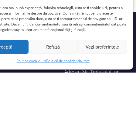
ri cea mai bună experiență, folosim tehnologii, cum ar fi cookie-uri, pentru a
 accesa informațiile despre dispozitive. Consimțământul pentru aceste
e permite să procesăm date, cum ar fi comportamentul de navigare sau ID-uri
st site. Dacă nu îți dai consimțământul sau îți retragi consimțământul dat poate
egative asupra unor anumite funcționalități și funcții.
cceptă
Refuză
Vezi preferințele
Contact
Politică cookie-uri
Politică de confidențialitate
Adresa: Str. Trotusului, nr
5A,Blejoi, judet Prahova
nte
0792.742.026
0723.850.187
iții
idențialitate
office@dreamtrip.ro
rezervari@dreamptrip.ro
-uri (UE)