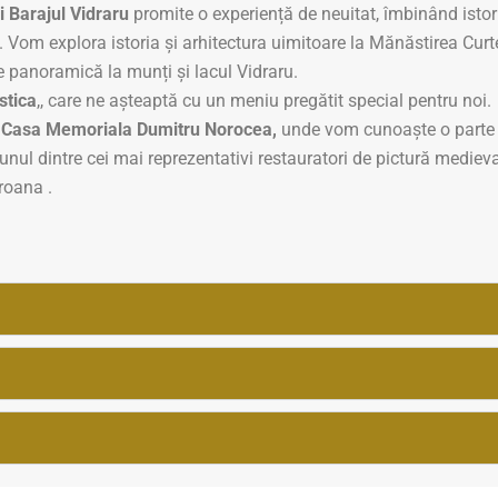
i Barajul Vidraru
promite o experiență de neuitat, îmbinând istori
. Vom explora istoria și arhitectura uimitoare la Mănăstirea Cu
e panoramică la munți și lacul Vidraru.
stica
,, care ne așteaptă cu un meniu pregătit special pentru noi.
la Casa Memoriala Dumitru Norocea,
unde vom cunoaște o parte 
nul dintre cei mai reprezentativi restauratori de pictură medieval
roana .