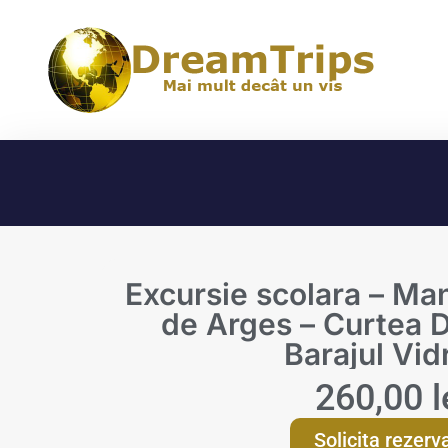
Excursie scolara – Ma
de Arges – Curtea 
Barajul Vid
260,00
l
Solicita rezerv