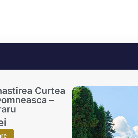
nastirea Curtea
Domneasca –
raru
ei
are