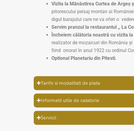
Vizita la Mănăstirea Curtea de Argeș ș
pitorescului peisaj montan al României
digul barajului care ne va oferi o veder
Servim pranzul la restaurantul ,, La Co
Încheiem călătoria noastră cu vizita 
realizator de mozaicuri din România și u
fiind onorat în anul 1922 cu ordinul Co
Optional Planetariu din Pitesti.
Tarife si modalitati de plata
Informatii utile de calatorie
Servicii