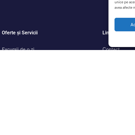
unice pe ace
avea afecte n
A
Oferte și Servicii
Link-uri Utile
Excursii de o zi
Contact
Excursii scolare cu DreamTrip – Educație prin
Înrebări frecve
Călătorie
Despre noi
Termeni și cond
Politică de conf
Politică cookie
ANPC