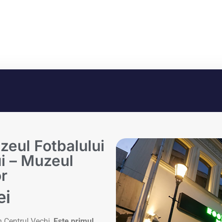
zeul Fotbalului
i – Muzeul
or
ei
în Centrul Vechi,
Este primul