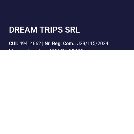
DREAM TRIPS SRL
CUI:
49414862 |
Nr. Reg. Com.:
J29/115/2024
Licenta de turism:
3031/31.05.2024
Polita de asigurare:
If-i 5007, valabil pana la
20.04.2027
Cont Lei:
RO06BTRLRONCRT0CQ1927801
Banca:
Banca Transilvania