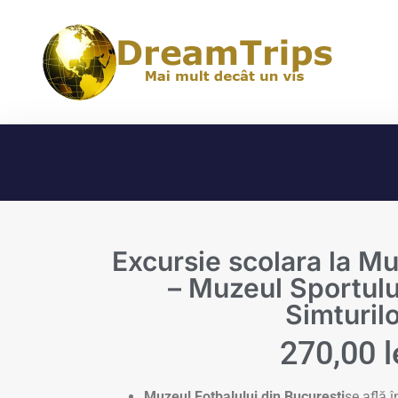
Excursie scolara la Mu
– Muzeul Sportulu
Simturil
270,00
l
Muzeul Fotbalului din București
se află 