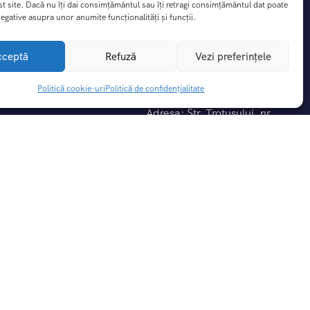
st site. Dacă nu îți dai consimțământul sau îți retragi consimțământul dat poate
egative asupra unor anumite funcționalități și funcții.
cceptă
Refuză
Vezi preferințele
Contact
Politică cookie-uri
Politică de confidențialitate
Adresa: Str. Trotusului, nr
5A,Blejoi, judet Prahova
nte
0792.742.026
0723.850.187
iții
idențialitate
office@dreamtrip.ro
rezervari@dreamptrip.ro
-uri (UE)