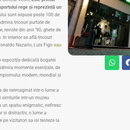
ortului rege și reprezintă un
lui sunt expuse peste 100 de
 admira tricouri purtate de
e, reviste din anii ’90, ghete de
In interior se află tricouri
 Ronaldo Nazario, Luis Figo
sau
 expoziţie dedicată bogatei
 admira momente esenţiale, de
olimpismului modern, mondial şi
a de neimaginat intr-o lume a
ti simturile intr-un muzeu
 un spatiu enigmatic, nefiresc
r si distractiv, o lume a
e pe vizitatori sa isi testeze la