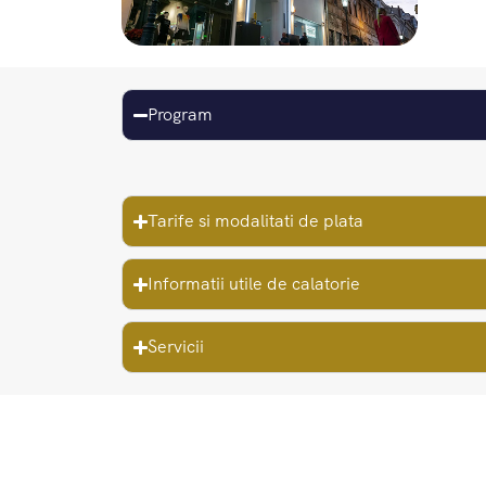
Program
Tarife si modalitati de plata
Informatii utile de calatorie
Servicii