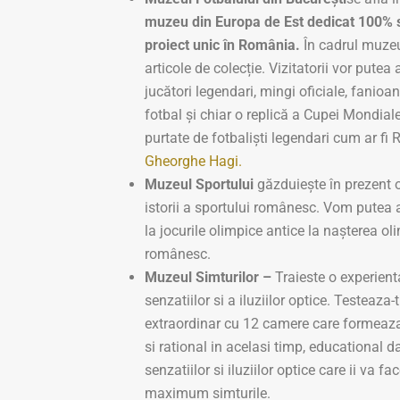
muzeu din Europa de Est dedicat 100% sp
proiect unic în România.
În cadrul muzeu
articole de colecție. Vizitatorii vor putea
jucători legendari, mingi oficiale, fanioan
fotbal și chiar o replică a Cupei Mondiale. 
purtate de fotbaliști legendari cum ar fi
Gheorghe Hagi.
Muzeul Sportului
găzduieşte în prezent o
istorii a sportului românesc. Vom putea
la jocurile olimpice antice la naşterea 
românesc.
Muzeul Simturilor –
Traieste o experient
senzatiilor si a iluziilor optice. Testeaza-
extraordinar cu 12 camere care formeaza
si rational in acelasi timp, educational da
senzatiilor si iluziilor optice care ii va fac
maximum simturile.