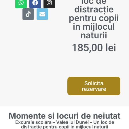
loc de
DESPRE NOI
EXCURSII GRECIA
EXCURSII SCOLARE
VACANTA ALBANIA
distracție
pentru copii
CERE OFERTA
EXCURSII ROMANIA
Vacante ALL INCLUSIVE
in mijlocul
EXCURSII TURCIA
VACANTA BULGARIA
naturii
VACANTA CROATIA
185,00
lei
VACANTA GRECIA
VACANTA ROMANIA
VACANTA SKI
Solicita
rezervare
VACANTA SPANIA
VACANTA TURCIA
Momente si locuri de neiutat
Excursie scolara – Valea lui Dunei – Un loc de
distracție pentru copii in mijlocul naturii