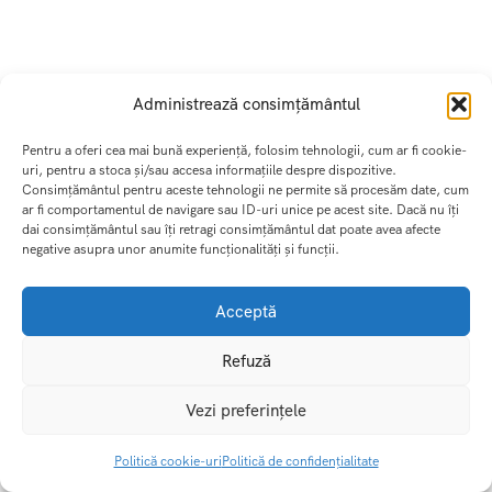
VACANTA ROMANIA
VACANTA SKI
Administrează consimțământul
VACANTA SPANIA
Pentru a oferi cea mai bună experiență, folosim tehnologii, cum ar fi cookie-
uri, pentru a stoca și/sau accesa informațiile despre dispozitive.
Consimțământul pentru aceste tehnologii ne permite să procesăm date, cum
VACANTA TURCIA
ar fi comportamentul de navigare sau ID-uri unice pe acest site. Dacă nu îți
dai consimțământul sau îți retragi consimțământul dat poate avea afecte
negative asupra unor anumite funcționalități și funcții.
Acceptă
Refuză
Design and Develop by Ovatheme
Vezi preferințele
Politică cookie-uri
Politică de confidențialitate