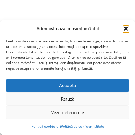
VACANTA ROMANIA
VACANTA SKI
Administrează consimțământul
VACANTA SPANIA
Pentru a oferi cea mai bună experiență, folosim tehnologii, cum ar fi cookie-
uri, pentru a stoca și/sau accesa informațiile despre dispozitive.
Consimțământul pentru aceste tehnologii ne permite să procesăm date, cum
VACANTA TURCIA
ar fi comportamentul de navigare sau ID-uri unice pe acest site. Dacă nu îți
dai consimțământul sau îți retragi consimțământul dat poate avea afecte
negative asupra unor anumite funcționalități și funcții.
Acceptă
Refuză
Design and Develop by Ovatheme
Vezi preferințele
Politică cookie-uri
Politică de confidențialitate