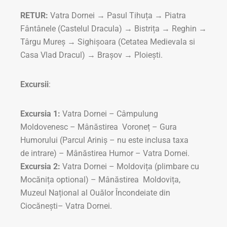
RETUR:
Vatra Dornei → Pasul Tihuța → Piatra
Fântânele (Castelul Dracula) → Bistrița → Reghin →
Târgu Mureș → Sighișoara (Cetatea Medievala si
Casa Vlad Dracul) → Brașov → Ploiești.
Excursii
:
Excursia 1:
Vatra Dornei – Câmpulung
Moldovenesc – Mânăstirea Voroneț – Gura
Humorului (Parcul Ariniș – nu este inclusa taxa
de intrare) – Mânăstirea Humor – Vatra Dornei.
Excursia 2:
Vatra Dornei – Moldovița (plimbare cu
Mocănița optional) – Mânăstirea Moldovița,
Muzeul Național al Ouălor Încondeiate din
Ciocănești– Vatra Dornei.