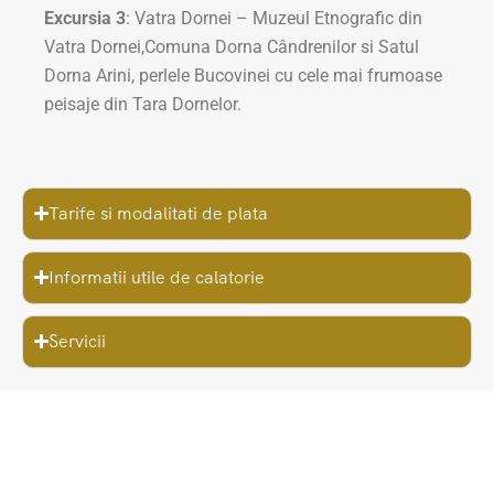
Excursia
3
: Vatra Dornei – Muzeul Etnografic din
Vatra Dornei,Comuna Dorna Cândrenilor si Satul
Dorna Arini, perlele Bucovinei cu cele mai frumoase
peisaje din Tara Dornelor.
Tarife si modalitati de plata
Informatii utile de calatorie
Servicii