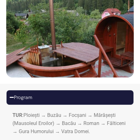
Program
TUR
:Ploiești → Buzău → Focșani → Mărășești
(Mausoleul Eroilor) → Bacău → Roman → Fălticeni
→ Gura Humorului → Vatra Dornei.