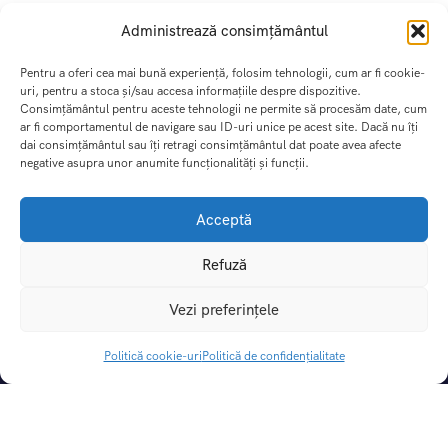
Administrează consimțământul
Pentru a oferi cea mai bună experiență, folosim tehnologii, cum ar fi cookie-
uri, pentru a stoca și/sau accesa informațiile despre dispozitive.
Consimțământul pentru aceste tehnologii ne permite să procesăm date, cum
ar fi comportamentul de navigare sau ID-uri unice pe acest site. Dacă nu îți
dai consimțământul sau îți retragi consimțământul dat poate avea afecte
negative asupra unor anumite funcționalități și funcții.
Acceptă
Refuză
DREAM TRIPS SRL
Vezi preferințele
CUI:
49414862 |
Nr. Reg. Com.:
J29/115/2024
Licenta de turism:
3031/31.05.2024
Politică cookie-uri
Politică de confidențialitate
Polita de asigurare:
If-i 5007, valabil pana la 20.04.2027
Cont Lei:
RO06BTRLRONCRT0CQ1927801
Banca:
Banca Transilvania