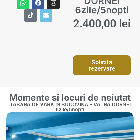
DORNEI
DESPRE NOI
EXCURSII GRECIA
EXCURSII SCOLARE
VACANTA ALBANIA
6zile/5nopti
CERE OFERTA
EXCURSII ROMANIA
Vacante ALL INCLUSIVE
2.400,00
lei
EXCURSII TURCIA
VACANTA BULGARIA
VACANTA CROATIA
VACANTA GRECIA
Solicita
rezervare
VACANTA ROMANIA
VACANTA SKI
Momente si locuri de neiutat
VACANTA SPANIA
TABARA DE VARA IN BUCOVINA – VATRA DORNEI
6zile/5nopti
VACANTA TURCIA